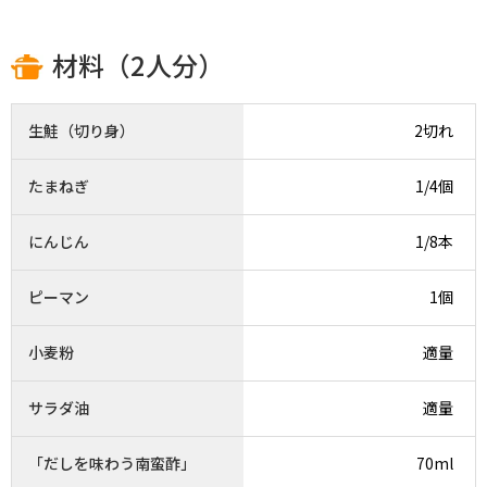
材料（2人分）
生鮭（切り身）
2切れ
たまねぎ
1/4個
にんじん
1/8本
ピーマン
1個
小麦粉
適量
サラダ油
適量
「だしを味わう南蛮酢」
70ml