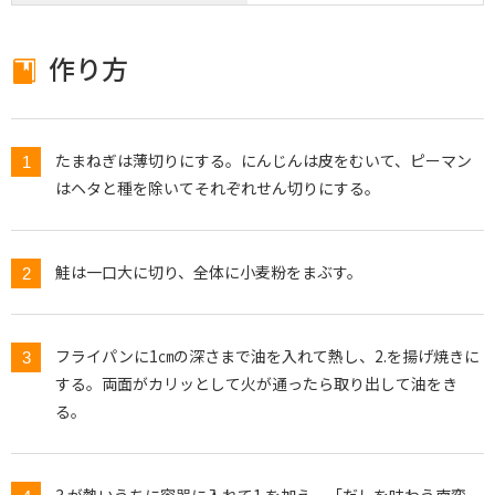
作り方
たまねぎは薄切りにする。にんじんは皮をむいて、ピーマン
はヘタと種を除いてそれぞれせん切りにする。
鮭は一口大に切り、全体に小麦粉をまぶす。
フライパンに1㎝の深さまで油を入れて熱し、2.を揚げ焼きに
する。両面がカリッとして火が通ったら取り出して油をき
る。
3.が熱いうちに容器に入れて1.を加え、「だしを味わう南蛮