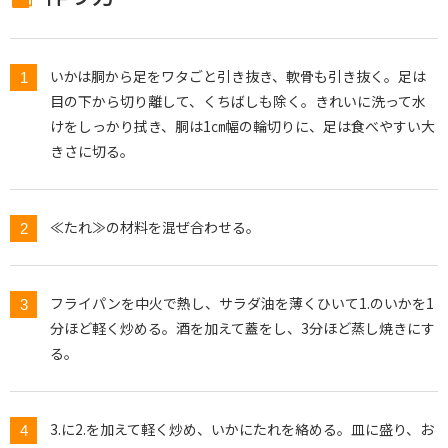
いかは胴から足をワタごと引き抜き、軟骨も引き抜く。足は
目の下から切り離して、くちばしも除く。きれいに洗って水
けをしっかり拭き、胴は1㎝幅の輪切りに、足は食べやすい大
きさに切る。
≪たれ≫の材料を混ぜ合わせる。
フライパンを中火で熱し、サラダ油を薄くひいて1.のいかを1
分ほど軽く炒める。酒を加えて蓋をし、3分ほど蒸し焼きにす
る。
3.に2.を加えて軽く炒め、いかにたれを絡める。皿に盛り、お