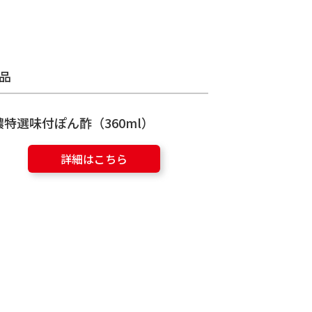
品
濃特選味付ぽん酢（360ml）
詳細はこちら