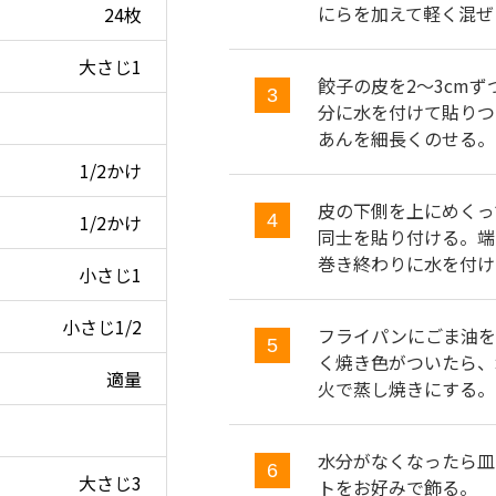
にらを加えて軽く混ぜ
24枚
大さじ1
餃子の皮を2～3cm
分に水を付けて貼りつ
あんを細長くのせる。
1/2かけ
皮の下側を上にめくっ
1/2かけ
同士を貼り付ける。端
巻き終わりに水を付け
小さじ1
小さじ1/2
フライパンにごま油を
く焼き色がついたら、
適量
火で蒸し焼きにする。
水分がなくなったら皿
大さじ3
トをお好みで飾る。