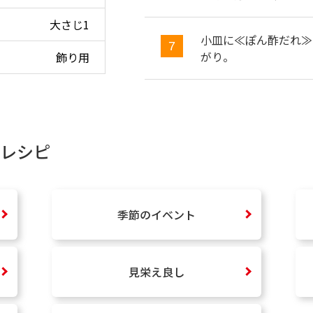
大さじ1
小皿に≪ぽん酢だれ≫
がり。
飾り用
レシピ
季節のイベント
見栄え良し