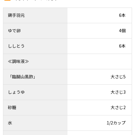
鶏手羽元
6本
ゆで卵
4個
ししとう
6本
≪調味液≫
「臨醐山黒酢」
大さじ5
しょうゆ
大さじ3
砂糖
大さじ2
水
1/2カップ