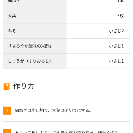
細ねぎ
1本
大葉
3枚
みそ
小さじ2
「まろやか酸味の米酢」
小さじ1
しょうが（すりおろし）
小さじ1
作り方
細ねぎは小口切り、大葉は千切りにする。
あじは三枚におろして小骨と皮を取り除き、細かく切る。