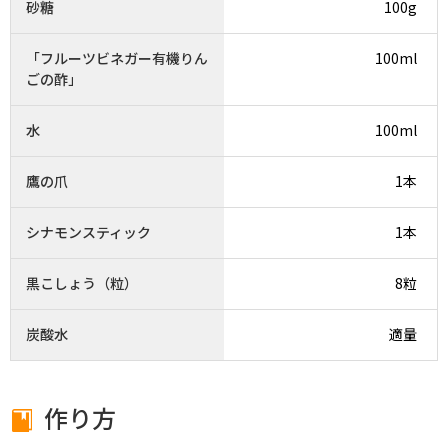
砂糖
100g
「フルーツビネガー有機りん
100ml
ごの酢」
水
100ml
鷹の爪
1本
シナモンスティック
1本
黒こしょう（粒）
8粒
炭酸水
適量
作り方